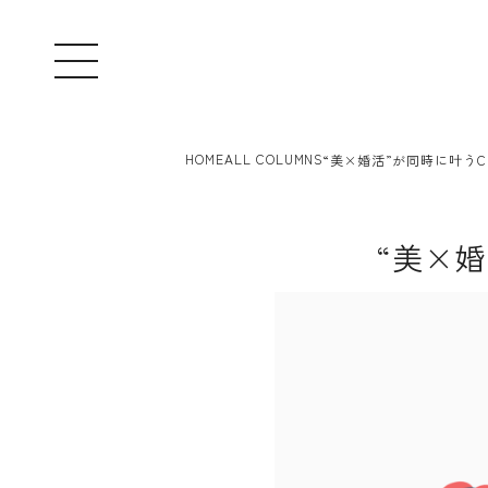
HOME
ALL COLUMNS
“美×婚活”が同時に叶うCU
“美×婚