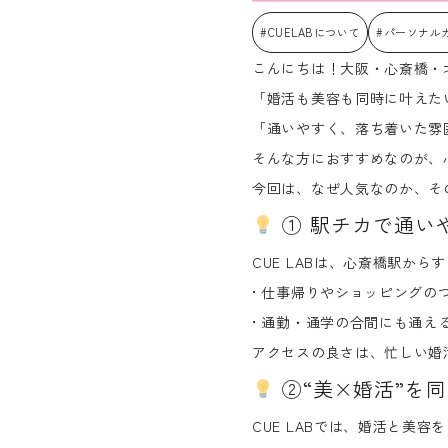
#CUELABについて
#パーソナル
こんにちは！大阪・心斎橋・北堀
「婚活も美容も同時に叶えた
「通いやすく、落ち着いた雰
そんな方におすすめなのが、心
今回は、なぜ人気なのか、その
① 駅チカで通い
CUE LABは、心斎橋駅から
• 仕事帰りやショッピングの
• 通勤・通学の合間にも通え
アクセスの良さは、忙しい婚
②“美×婚活”を
CUE LABでは、婚活と美