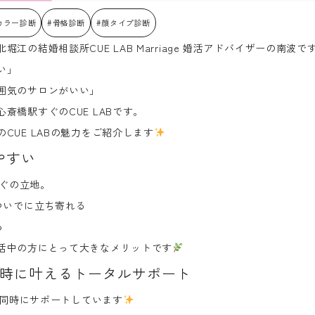
カラー診断
#骨格診断
#顔タイプ診断
江の結婚相談所CUE LAB Marriage 婚活アドバイザーの南波で
い」
囲気のサロンがいい」
斎橋駅すぐのCUE LABです。
CUE LABの魅力をご紹介します
やすい
すぐの立地。
ついでに立ち寄れる
る
活中の方にとって大きなメリットです
同時に叶えるトータルサポート
容を同時にサポートしています