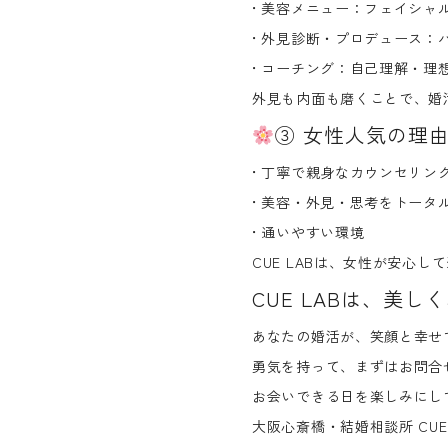
•
美容メニュー
：フェイシャ
•
外見診断・プロデュース
：
•
コーチング
：自己理解・理
外見も内面も磨くことで、婚
③ 女性人気の理
• 丁寧で親身なカウンセリン
• 美容・外見・思考をトータ
• 通いやすい環境
CUE LABは、
女性が安心して
CUE LABは、
美しく
あなたの婚活が、笑顔と幸せ
勇気を持って、まずはお問合
お会いできる日を楽しみにし
大阪心斎橋・結婚相談所 CUE LA