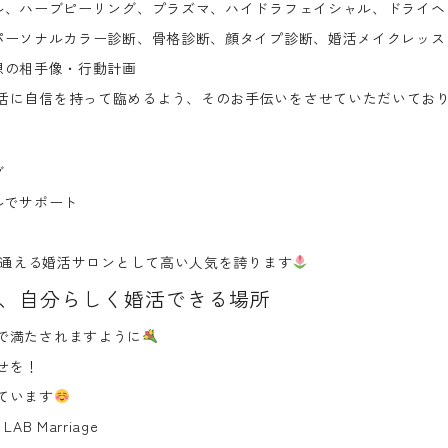
ル、ハーブピーリング、プラズマ、ハイドラフェイシャル、ドライヘ
パーソナルカラー診断、骨格診断、顔タイプ診断、婚活メイクレッス
想の相手像・行動計画
活に自信を持って臨めるよう、そのお手伝いをさせていただいてお
由
グ
ルでサポート
通える婚活サロン
として高い人気を誇ります
、自分らしく婚活できる場所
で満たされますように
せを！
ています
B Marriage