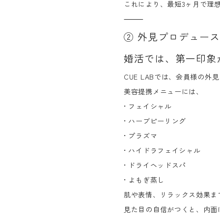
これにより、最短3ヶ月で理
⸻
②
外見プロデュース
婚活では、第一印象
CUE LABでは、会員様の
外見
美容提携メニューには、
• フェイシャル
• ハーブピーリング
• プラズマ
• ハイドラフェイシャル
• ドライヘッドスパ
• よもぎ蒸し
肌や表情、リラックス効果ま
見た目の自信がつくと、内面