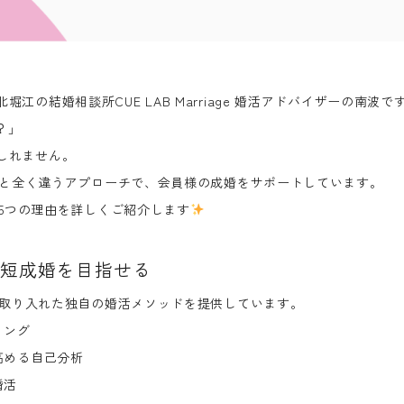
江の結婚相談所CUE LAB Marriage 婚活アドバイザーの南波で
？」
しれません。
と全く違うアプローチ
で、会員様の成婚をサポートしています。
5つの理由
を詳しくご紹介します
短成婚を目指せる
を取り入れた
独自の婚活メソッド
を提供しています。
リング
高める自己分析
婚活