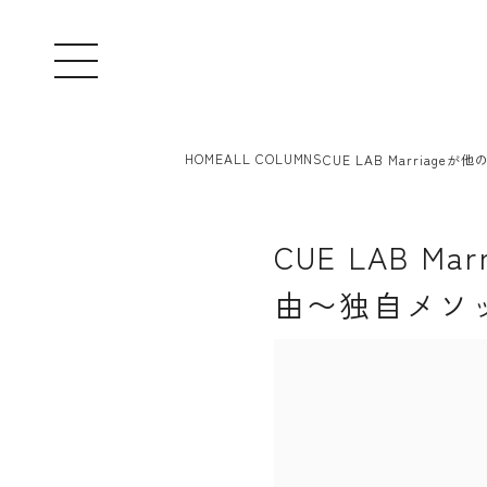
HOME
ALL COLUMNS
CUE LAB Marri
CUE LAB 
由〜独自メソ